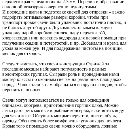
верхнего края «снежинки» на 2-3 мм. Перелив и образование
сплошной «глазури» совершенно недопустимы!
И последние шаги к подготовке свечей для отправки – важно
подобрать оптимальные размеры коробки, чтобы при
транспортировке свечи были упакованы достаточно плотно, и
не бились друг об друга. Доукомплектовываем каждую
упаковку парой коробков спичек, пару перчаток х\б,
хлоргексидин или перекись водорода для первой помощи при
получении ссадин и потёртостей, и пр. Добавляли и крема для
ухода за кожей рук. И для поддержания чистоты на позиции –
мешок для отходов.
Следует заметить, что свечи конструкции Стрижей за
последние месяцы набирают популярность в разных
волонтёрских группах. Сыграли роль и проведённые нами
мастер-классы по окопным свечам на различных площадках
города. Чаще стали к нам обращаться из других фондов, чтобы
перенять наш опыт.
Свечи могут использоваться не только для освещения
блиндажа, обогрева, приготовления горячих блюд. Можно
легко разогреть мясные и рыбные консервы, вскипятить воду
для чая и кофе. Обсушить мокрые перчатки, носки, обувь,
одежду. Обеспечить более комфортные условия для ночлега.
Кроме того с помощью свечи можно оборудовать ложные