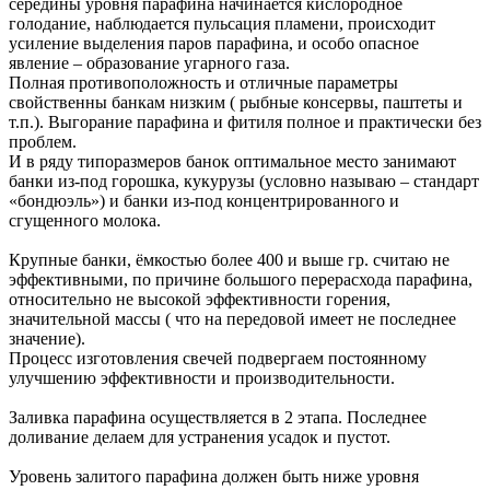
середины уровня парафина начинается кислородное
голодание, наблюдается пульсация пламени, происходит
усиление выделения паров парафина, и особо опасное
явление – образование угарного газа.
Полная противоположность и отличные параметры
свойственны банкам низким ( рыбные консервы, паштеты и
т.п.). Выгорание парафина и фитиля полное и практически без
проблем.
И в ряду типоразмеров банок оптимальное место занимают
банки из-под горошка, кукурузы (условно называю – стандарт
«бондюэль») и банки из-под концентрированного и
сгущенного молока.
Крупные банки, ёмкостью более 400 и выше гр. считаю не
эффективными, по причине большого перерасхода парафина,
относительно не высокой эффективности горения,
значительной массы ( что на передовой имеет не последнее
значение).
Процесс изготовления свечей подвергаем постоянному
улучшению эффективности и производительности.
Заливка парафина осуществляется в 2 этапа. Последнее
доливание делаем для устранения усадок и пустот.
Уровень залитого парафина должен быть ниже уровня