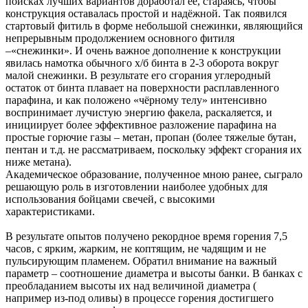
поисках лучших вариантов доработал её, стараясь, чтобы
конструкция оставалась простой и надёжной. Так появился
стартовый фитиль в форме небольшой снежинки, являющийся
непрерывным продолжением основного фитиля
–«снежинки». И очень важное дополнение к конструкции
явилась намотка обычного х/б бинта в 2-3 оборота вокруг
малой снежинки. В результате его сгорания углеродный
остаток от бинта плавает на поверхности расплавленного
парафина, и как положено «чёрному телу» интенсивно
воспринимает лучистую энергию факела, раскаляется, и
инициирует более эффективное разложение парафина на
простые горючие газы – метан, пропан (более тяжелые бутан,
пентан и т.д. не рассматриваем, поскольку эффект сгорания их
ниже метана).
Академическое образование, полученное мною ранее, сыграло
решающую роль в изготовлении наиболее удобных для
использования бойцами свечей, с высокими
характеристиками.
В результате опытов получено рекордное время горения 7,5
часов, с ярким, жарким, не коптящим, не чадящим и не
пульсирующим пламенем. Обратил внимание на важный
параметр – соотношение диаметра и высоты банки. В банках с
преобладанием высоты их над величиной диаметра (
например из-под оливы) в процессе горения достигшего