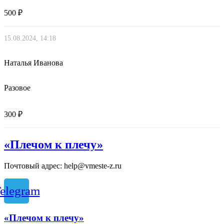
500 ₽
15.08.2024, 14:18
Наталья Иванова
Разовое
300 ₽
«Плечом к плечу»
Почтовый адрес: help@vmeste-z.ru
elegram
«Плечом к плечу»