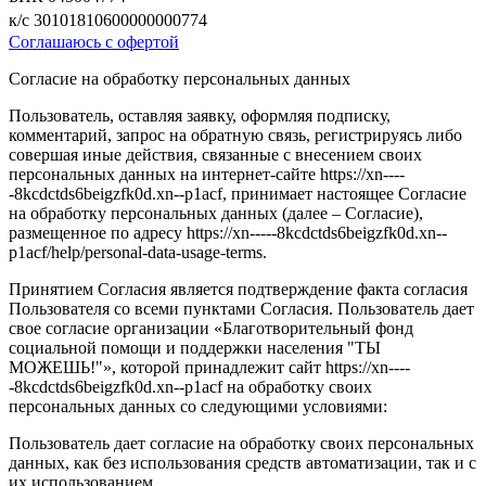
к/с 30101810600000000774
Соглашаюсь с офертой
Согласие на обработку персональных данных
Пользователь, оставляя заявку, оформляя подписку,
комментарий, запрос на обратную связь, регистрируясь либо
совершая иные действия, связанные с внесением своих
персональных данных на интернет-сайте https://xn----
-8kcdctds6beigzfk0d.xn--p1acf, принимает настоящее Согласие
на обработку персональных данных (далее – Согласие),
размещенное по адресу https://xn-----8kcdctds6beigzfk0d.xn--
p1acf/help/personal-data-usage-terms.
Принятием Согласия является подтверждение факта согласия
Пользователя со всеми пунктами Согласия. Пользователь дает
свое согласие организации «Благотворительный фонд
социальной помощи и поддержки населения "ТЫ
МОЖЕШЬ!"», которой принадлежит сайт https://xn----
-8kcdctds6beigzfk0d.xn--p1acf на обработку своих
персональных данных со следующими условиями:
Пользователь дает согласие на обработку своих персональных
данных, как без использования средств автоматизации, так и с
их использованием.