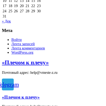
10
11
12
13
14
15
16
17
18
19
20
21
22
23
24
25
26
27
28
29
30
31
« Дек
Мета
Войти
Лента записей
Лента комментариев
WordPress.org
«Плечом к плечу»
Почтовый адрес: help@vmeste-z.ru
elegram
«Плечом к плечу»