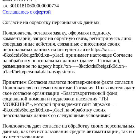
к/с 30101810600000000774
Соглашаюсь с офертой
Согласие на обработку персональных данных
Пользователь, оставляя заявку, оформляя подписку,
комментарий, запрос на обратную связь, регистрируясь либо
совершая иные действия, связанные с внесением своих
персональных данных на интернет-сайте https://xn----
-8kcdctds6beigzfk0d.xn--p1acf, принимает настоящее Согласие
на обработку персональных данных (далее – Согласие),
размещенное по адресу https://xn-----8kcdctds6beigzfk0d.xn--
p1acf/help/personal-data-usage-terms.
Принятием Согласия является подтверждение факта согласия
Пользователя со всеми пунктами Согласия. Пользователь дает
свое согласие организации «Благотворительный фонд
социальной помощи и поддержки населения "ТЫ
МОЖЕШЬ!"», которой принадлежит сайт https://xn----
-8kcdctds6beigzfk0d.xn--p1acf на обработку своих
персональных данных со следующими условиями:
Пользователь дает согласие на обработку своих персональных
данных, как без использования средств автоматизации, так и с
их использованием.