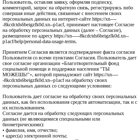
Пользователь, оставляя заявку, оформляя подписку,
комментарий, запрос на обратную связь, регистрируясь либо
совершая иные действия, связанные с внесением своих
персональных данных на интернет-сайте https://xn----
-8kcdctds6beigzfk0d.xn--p1acf, принимает настоящее Согласие
на обработку персональных данных (далее – Согласие),
размещенное по адресу https://xn-----8kcdctds6beigzfk0d.xn--
p1acf/help/personal-data-usage-terms.
Принятием Согласия является подтверждение факта согласия
Пользователя со всеми пунктами Согласия. Пользователь дает
свое согласие организации «Благотворительный фонд
социальной помощи и поддержки населения "ТЫ
МОЖЕШЬ!"», которой принадлежит сайт https://xn----
-8kcdctds6beigzfk0d.xn--p1acf на обработку своих
персональных данных со следующими условиями:
Пользователь дает согласие на обработку своих персональных
данных, как без использования средств автоматизации, так и с
их использованием.
Согласие дается на обработку следующих персональных
данных (не являющимися специальными или
биометрическими):
• фамилия, имя, отчество;
• адрес(а) электронной почты;