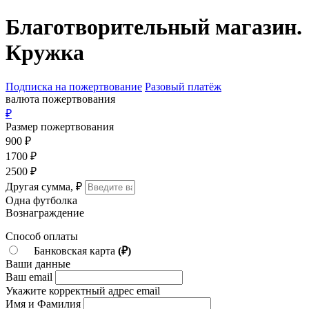
Перейти
Благотворительный магазин.
к
контенту
Кружка
Подписка на пожертвование
Разовый платёж
валюта пожертвования
₽
Размер пожертвования
900
₽
1700
₽
2500
₽
Другая сумма,
₽
Одна футболка
Вознаграждение
Способ оплаты
Банковская карта
(₽)
Ваши данные
Ваш email
Укажите корректный адрес email
Имя и Фамилия