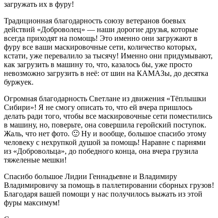
загружать их в фуру!
Традиционная благодарность союзу ветеранов боевых
действий «Доброволец» — наши дорогие друзья, которые
всегда приходят на помощь! Это именно они загружают в
фуру все ваши маскировочные сети, количество которых,
кстати, уже перевалило за тысячу! Именно они придумывают,
как загрузить в машину то, что, казалось бы, уже просто
невозможно загрузить в неё: от шин на КАМАЗы, до десятка
буржуек.
Огромная благодарность Светлане из движения «Тёплышки
Сибири»! Я не смогу описать то, что ей вчера пришлось
делать ради того, чтобы все маскировочные сети поместились
в машину, но, поверьте, она совершила геройский поступок.
Жаль, что нет фото. 🙂 Ну и вообще, большое спасибо этому
человеку с нехрупкой душой за помощь! Наравне с парнями
из «Добровольца», до победного конца, она вчера грузила
тяжеленые мешки!
Спасибо большое Лидии Геннадьевне и Владимиру
Владимировичу за помощь в паллетировании сборных грузов!
Благодаря вашей помощи у нас получилось выжать из этой
фуры максимум!